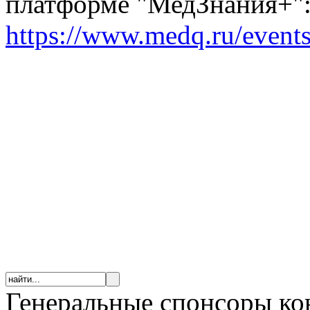
платформе "МедЗнания+"
https://www.medq.ru/event
Генеральные спонсоры к